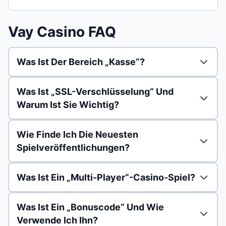
Vay Casino FAQ
Was Ist Der Bereich „Kasse“?
Was Ist „SSL-Verschlüsselung“ Und
Warum Ist Sie Wichtig?
Wie Finde Ich Die Neuesten
Spielveröffentlichungen?
Was Ist Ein „Multi-Player“-Casino-Spiel?
Was Ist Ein „Bonuscode“ Und Wie
Verwende Ich Ihn?