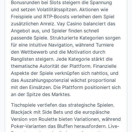
Bonusrunden bei Slots steigern die Spannung
und setzen Volatilitätsspitzen. Aktionen wie
Freispiele und RTP-Boosts verleihen dem Spiel
zusätzlichen Anreiz. Vay Casino balanciert das
Angebot aus, und Spieler finden schnell
passende Spiele. Strukturierte Kategorien sorgen
für eine intuitive Navigation, während Turniere
den Wettbewerb und die Motivation durch
Ranglisten steigern. Jede Kategorie stärkt die
thematische Autorität der Plattform. Finanzielle
Aspekte der Spiele verknüpfen sich nahtlos, und
das Auszahlungspotenzial wächst proportional
mit den Einsätzen. Die Plattform positioniert sich
an der Spitze des Marktes.
Tischspiele vertiefen das strategische Spielen.
Blackjack mit Side Bets und die europäische
Version von Roulette bieten Variationen, während
Poker-Varianten das Bluffen herausfordern. Live-