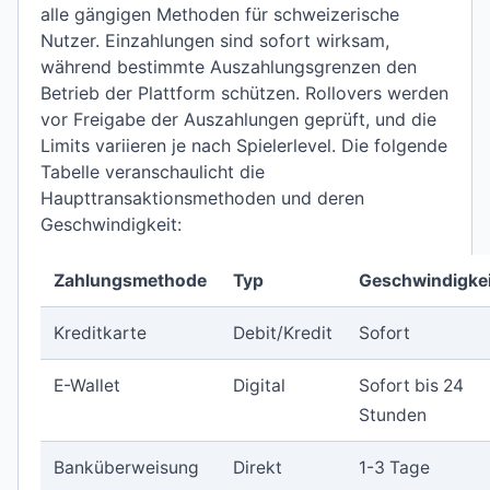
alle gängigen Methoden für schweizerische
Nutzer. Einzahlungen sind sofort wirksam,
während bestimmte Auszahlungsgrenzen den
Betrieb der Plattform schützen. Rollovers werden
vor Freigabe der Auszahlungen geprüft, und die
Limits variieren je nach Spielerlevel. Die folgende
Tabelle veranschaulicht die
Haupttransaktionsmethoden und deren
Geschwindigkeit:
Zahlungsmethode
Typ
Geschwindigkei
Kreditkarte
Debit/Kredit
Sofort
E-Wallet
Digital
Sofort bis 24
Stunden
Banküberweisung
Direkt
1-3 Tage