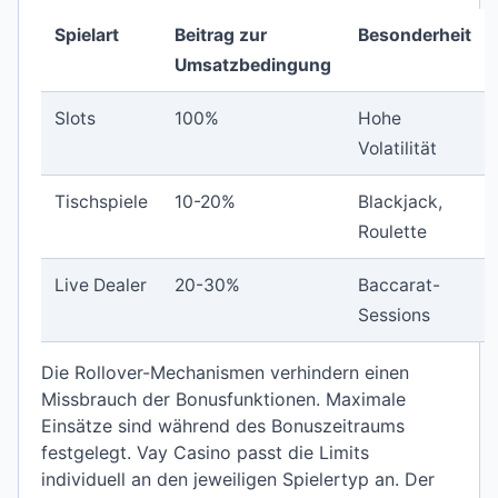
Spielart
Beitrag zur
Besonderheit
Umsatzbedingung
Slots
100%
Hohe
Volatilität
Tischspiele
10-20%
Blackjack,
Roulette
Live Dealer
20-30%
Baccarat-
Sessions
Die Rollover-Mechanismen verhindern einen
Missbrauch der Bonusfunktionen. Maximale
Einsätze sind während des Bonuszeitraums
festgelegt. Vay Casino passt die Limits
individuell an den jeweiligen Spielertyp an. Der