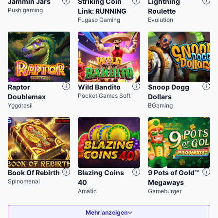
Jammin Jars
Striking Coin
Lightning
Push gaming
Link: RUNNING
Roulette
Fugaso Gaming
Evolution
Raptor
Wild Bandito
Snoop Dogg
Pocket Games Soft
Doublemax
Dollars
Yggdrasil
BGaming
Book Of Rebirth
Blazing Coins
9 Pots of Gold™
Spinomenal
40
Megaways
Amatic
Gameburger
Mehr anzeigen