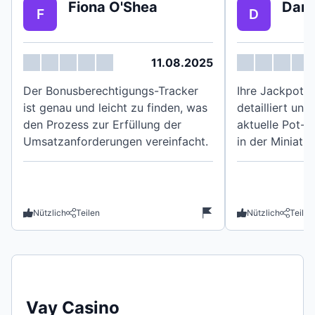
Fiona O'Shea
Dami
F
D
11.08.2025
Der Bonusberechtigungs-Tracker
Ihre Jackpot-T
ist genau und leicht zu finden, was
detailliert un
den Prozess zur Erfüllung der
aktuelle Pot-G
Umsatzanforderungen vereinfacht.
in der Miniatur
Nützlich
Teilen
Nützlich
Teilen
Vay Casino