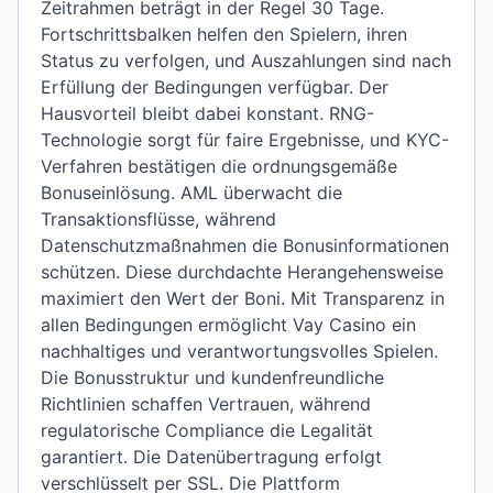
Zeitrahmen beträgt in der Regel 30 Tage.
Fortschrittsbalken helfen den Spielern, ihren
Status zu verfolgen, und Auszahlungen sind nach
Erfüllung der Bedingungen verfügbar. Der
Hausvorteil bleibt dabei konstant. RNG-
Technologie sorgt für faire Ergebnisse, und KYC-
Verfahren bestätigen die ordnungsgemäße
Bonuseinlösung. AML überwacht die
Transaktionsflüsse, während
Datenschutzmaßnahmen die Bonusinformationen
schützen. Diese durchdachte Herangehensweise
maximiert den Wert der Boni. Mit Transparenz in
allen Bedingungen ermöglicht Vay Casino ein
nachhaltiges und verantwortungsvolles Spielen.
Die Bonusstruktur und kundenfreundliche
Richtlinien schaffen Vertrauen, während
regulatorische Compliance die Legalität
garantiert. Die Datenübertragung erfolgt
verschlüsselt per SSL. Die Plattform