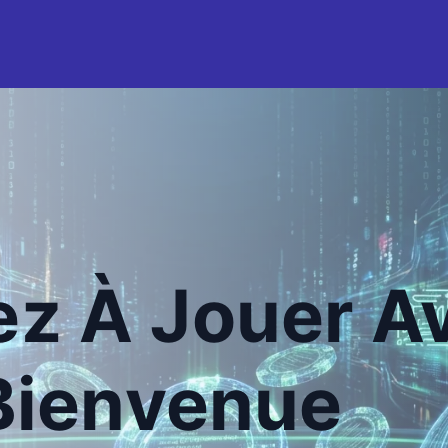
 À Jouer A
Bienvenue