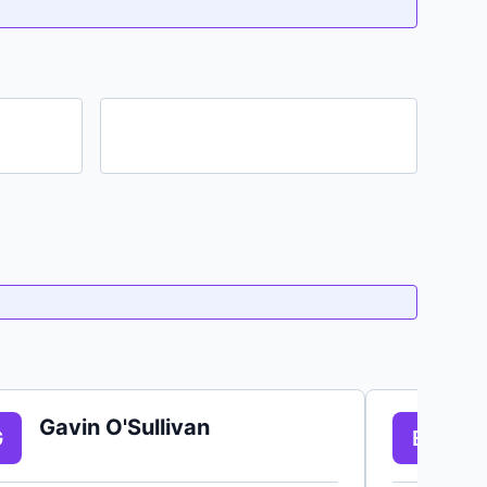
Gavin O'Sullivan
El
G
E