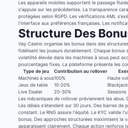
Les appareils mobiles supportent le passage fluid
s'appuie sur les précédentes. La transparence cara
protégées selon RGPD. Les vérifications AML s'exéc
l'interface aux préférences françaises. Les notific
Structure Des Bonu
Vay Casino organise les bonus dans des structures 
fidélisent les joueurs durablement. Chaque bonus s
volatilité élevée dans les machines à sous peut ac
pourcentages fixes. La plateforme présente les co
Type de jeu
Contribution au rollover
Exe
Machines à sous
100%
Haute vola
Jeux de table
10-20%
Blackjack
Live Dealer
20-30%
Sessions
Les mécaniques de rollover préviennent les abus. D
Les délais s'étendent sur 30 jours. Des barres de 
constant. Le RNG assure l'équité. Le KYC valide l'u
bonus. Des approches structurées maximisent la val
apparaissent clairement. Chaque action renforce la