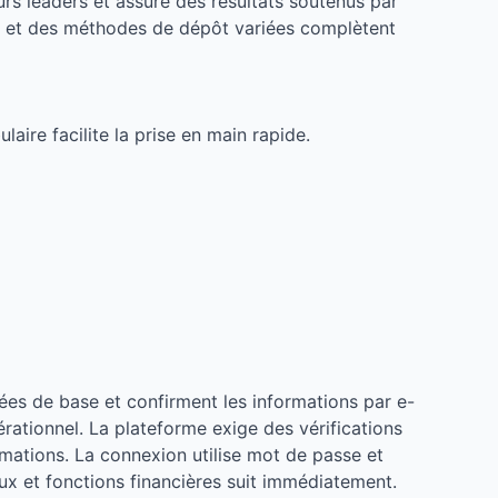
rs leaders et assure des résultats soutenus par
es et des méthodes de dépôt variées complètent
ire facilite la prise en main rapide.
nées de base et confirment les informations par e-
rationnel. La plateforme exige des vérifications
rmations. La connexion utilise mot de passe et
eux et fonctions financières suit immédiatement.