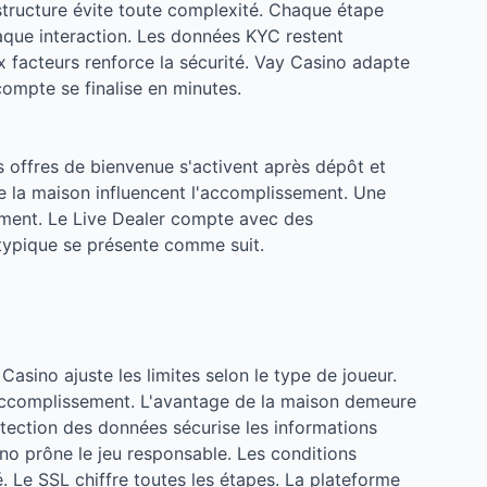
structure évite toute complexité. Chaque étape
haque interaction. Les données KYC restent
x facteurs renforce la sécurité. Vay Casino adapte
compte se finalise en minutes.
s offres de bienvenue s'activent après dépôt et
de la maison influencent l'accomplissement. Une
emment. Le Live Dealer compte avec des
 typique se présente comme suit.
asino ajuste les limites selon le type de joueur.
ès accomplissement. L'avantage de la maison demeure
rotection des données sécurise les informations
ino prône le jeu responsable. Les conditions
. Le SSL chiffre toutes les étapes. La plateforme