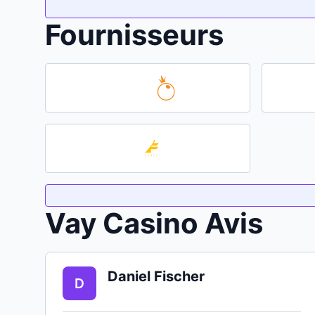
Fournisseurs
Vay Casino Avis
Daniel Fischer
D