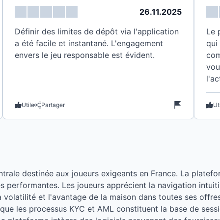
26.11.2025
Définir des limites de dépôt via l'application
Le 
a été facile et instantané. L'engagement
qui
envers le jeu responsable est évident.
com
vou
l'ac
Utile
Partager
Ut
trale destinée aux joueurs exigeants en France. La platef
s performantes. Les joueurs apprécient la navigation intuiti
a volatilité et l'avantage de la maison dans toutes ses offr
i que les processus KYC et AML constituent la base de sess