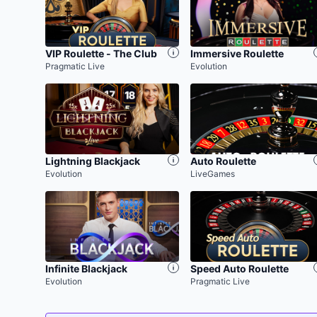
VIP Roulette - The Club
Immersive Roulette
Pragmatic Live
Evolution
Lightning Blackjack
Auto Roulette
Evolution
LiveGames
Infinite Blackjack
Speed Auto Roulette
Evolution
Pragmatic Live