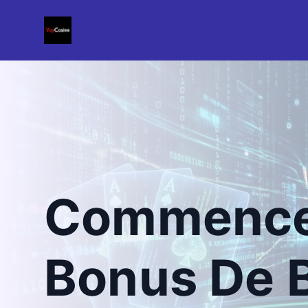
Commencez
Bonus De 