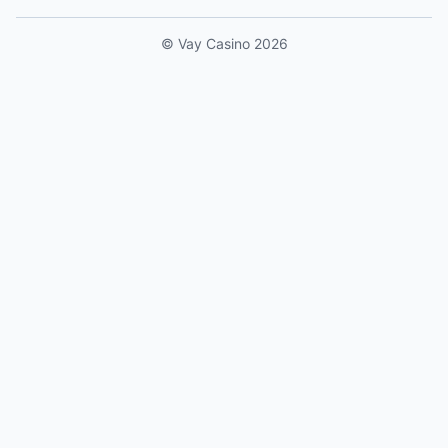
© Vay Casino 2026