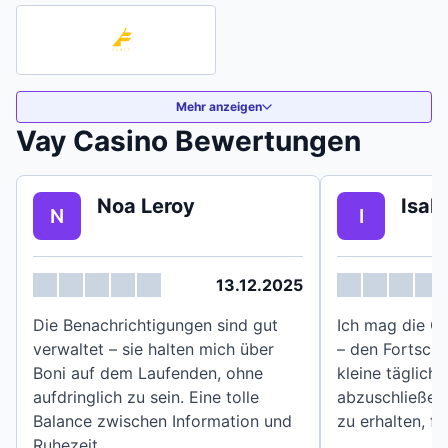
Mehr anzeigen
Vay Casino Bewertungen
Noa Leroy
Isabe
N
I
13.12.2025
Die Benachrichtigungen sind gut
Ich mag die G
verwaltet – sie halten mich über
– den Fortschr
Boni auf dem Laufenden, ohne
kleine täglich
aufdringlich zu sein. Eine tolle
abzuschließen
Balance zwischen Information und
zu erhalten, fü
Ruhezeit.