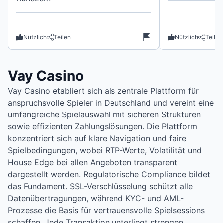
Nützlich
Teilen
Nützlich
Teilen
Vay Casino
Vay Casino etabliert sich als zentrale Plattform für
anspruchsvolle Spieler in Deutschland und vereint eine
umfangreiche Spielauswahl mit sicheren Strukturen
sowie effizienten Zahlungslösungen. Die Plattform
konzentriert sich auf klare Navigation und faire
Spielbedingungen, wobei RTP-Werte, Volatilität und
House Edge bei allen Angeboten transparent
dargestellt werden. Regulatorische Compliance bildet
das Fundament. SSL-Verschlüsselung schützt alle
Datenübertragungen, während KYC- und AML-
Prozesse die Basis für vertrauensvolle Spielsessions
schaffen. Jede Transaktion unterliegt strengen