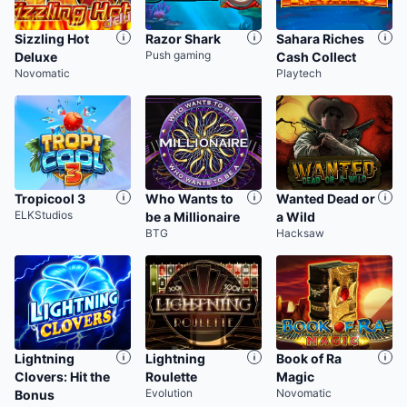
Sizzling Hot
Razor Shark
Sahara Riches
Push gaming
Deluxe
Cash Collect
Novomatic
Playtech
Tropicool 3
Who Wants to
Wanted Dead or
ELKStudios
be a Millionaire
a Wild
BTG
Hacksaw
Lightning
Lightning
Book of Ra
Clovers: Hit the
Roulette
Magic
Evolution
Novomatic
Bonus