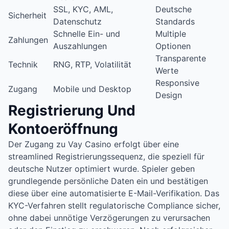
SSL, KYC, AML,
Deutsche
Sicherheit
Datenschutz
Standards
Schnelle Ein- und
Multiple
Zahlungen
Auszahlungen
Optionen
Transparente
Technik
RNG, RTP, Volatilität
Werte
Responsive
Zugang
Mobile und Desktop
Design
Registrierung Und
Kontoeröffnung
Der Zugang zu Vay Casino erfolgt über eine
streamlined Registrierungssequenz, die speziell für
deutsche Nutzer optimiert wurde. Spieler geben
grundlegende persönliche Daten ein und bestätigen
diese über eine automatisierte E-Mail-Verifikation. Das
KYC-Verfahren stellt regulatorische Compliance sicher,
ohne dabei unnötige Verzögerungen zu verursachen