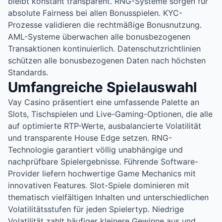
bleibt konstant transparent. RNG-Systeme sorgen für
absolute Fairness bei allen Bonusspielen. KYC-
Prozesse validieren die rechtmäßige Bonusnutzung.
AML-Systeme überwachen alle bonusbezogenen
Transaktionen kontinuierlich. Datenschutzrichtlinien
schützen alle bonusbezogenen Daten nach höchsten
Standards.
Umfangreiche Spielauswahl
Vay Casino präsentiert eine umfassende Palette an
Slots, Tischspielen und Live-Gaming-Optionen, die alle
auf optimierte RTP-Werte, ausbalancierte Volatilität
und transparente House Edge setzen. RNG-
Technologie garantiert völlig unabhängige und
nachprüfbare Spielergebnisse. Führende Software-
Provider liefern hochwertige Game Mechanics mit
innovativen Features. Slot-Spiele dominieren mit
thematisch vielfältigen Inhalten und unterschiedlichen
Volatilitätsstufen für jeden Spielertyp. Niedrige
Volatilität zahlt häufiger kleinere Gewinne aus und