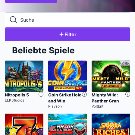
Filter
Beliebte Spiele
Nitropolis 5
Coin Strike Hold
Mighty Wild:
ELKStudios
and Win
Panther Gran
Playson
VoltEnt