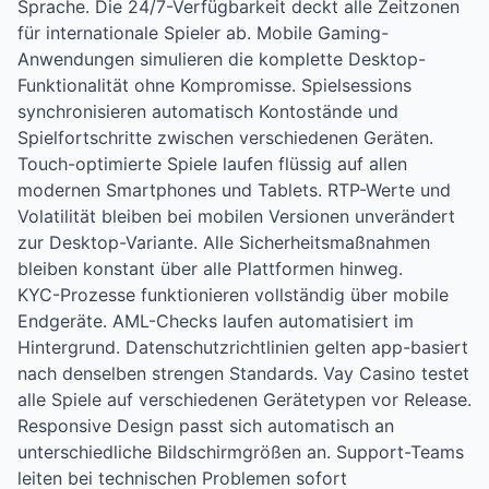
Sprache. Die 24/7-Verfügbarkeit deckt alle Zeitzonen
für internationale Spieler ab. Mobile Gaming-
Anwendungen simulieren die komplette Desktop-
Funktionalität ohne Kompromisse. Spielsessions
synchronisieren automatisch Kontostände und
Spielfortschritte zwischen verschiedenen Geräten.
Touch-optimierte Spiele laufen flüssig auf allen
modernen Smartphones und Tablets. RTP-Werte und
Volatilität bleiben bei mobilen Versionen unverändert
zur Desktop-Variante. Alle Sicherheitsmaßnahmen
bleiben konstant über alle Plattformen hinweg.
KYC-Prozesse funktionieren vollständig über mobile
Endgeräte. AML-Checks laufen automatisiert im
Hintergrund. Datenschutzrichtlinien gelten app-basiert
nach denselben strengen Standards. Vay Casino testet
alle Spiele auf verschiedenen Gerätetypen vor Release.
Responsive Design passt sich automatisch an
unterschiedliche Bildschirmgrößen an. Support-Teams
leiten bei technischen Problemen sofort