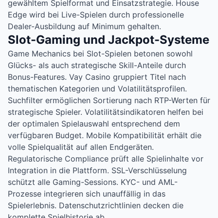
gewähltem Spielformat und Einsatzstrategie. House
Edge wird bei Live-Spielen durch professionelle
Dealer-Ausbildung auf Minimum gehalten.
Slot-Gaming und Jackpot-Systeme
Game Mechanics bei Slot-Spielen betonen sowohl
Glücks- als auch strategische Skill-Anteile durch
Bonus-Features. Vay Casino gruppiert Titel nach
thematischen Kategorien und Volatilitätsprofilen.
Suchfilter ermöglichen Sortierung nach RTP-Werten für
strategische Spieler. Volatilitätsindikatoren helfen bei
der optimalen Spielauswahl entsprechend dem
verfügbaren Budget. Mobile Kompatibilität erhält die
volle Spielqualität auf allen Endgeräten.
Regulatorische Compliance prüft alle Spielinhalte vor
Integration in die Plattform. SSL-Verschlüsselung
schützt alle Gaming-Sessions. KYC- und AML-
Prozesse integrieren sich unauffällig in das
Spielerlebnis. Datenschutzrichtlinien decken die
komplette Spielhistorie ab.