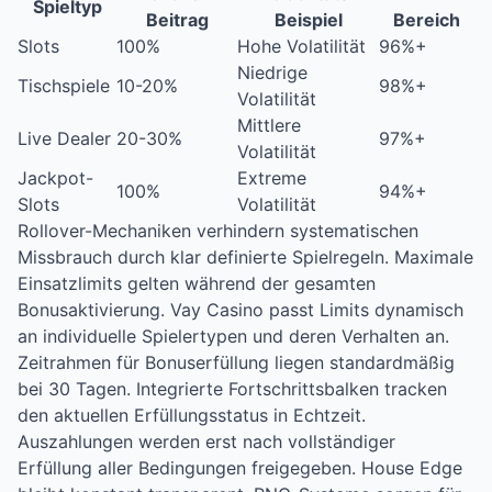
Spieltyp
Beitrag
Beispiel
Bereich
Slots
100%
Hohe Volatilität
96%+
Niedrige
Tischspiele
10-20%
98%+
Volatilität
Mittlere
Live Dealer
20-30%
97%+
Volatilität
Jackpot-
Extreme
100%
94%+
Slots
Volatilität
Rollover-Mechaniken verhindern systematischen
Missbrauch durch klar definierte Spielregeln. Maximale
Einsatzlimits gelten während der gesamten
Bonusaktivierung. Vay Casino passt Limits dynamisch
an individuelle Spielertypen und deren Verhalten an.
Zeitrahmen für Bonuserfüllung liegen standardmäßig
bei 30 Tagen. Integrierte Fortschrittsbalken tracken
den aktuellen Erfüllungsstatus in Echtzeit.
Auszahlungen werden erst nach vollständiger
Erfüllung aller Bedingungen freigegeben. House Edge