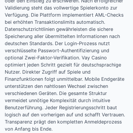
oder den Einstieg zu erschweren. Nach erfolgreicher
Validierung steht das vollwertige Spielerkonto zur
Verfügung. Die Plattform implementiert AML-Checks
bei erhöhten Transaktionslimits automatisch.
Datenschutzrichtlinien gewährleisten die sichere
Speicherung aller übermittelten Informationen nach
deutschen Standards. Der Login-Prozess nutzt
verschlüsselte Passwort-Authentifizierung und
optional Zwei-Faktor-Verifikation. Vay Casino
optimiert jeden Schritt gezielt für deutschsprachige
Nutzer. Direkter Zugriff auf Spiele und
Finanzfunktionen folgt unmittelbar. Mobile Endgeräte
unterstützen den nahtlosen Wechsel zwischen
verschiedenen Geräten. Die gesamte Struktur
vermeidet unnötige Komplexität durch intuitive
Benutzerführung. Jeder Registrierungsschritt baut
logisch auf den vorherigen auf und schafft Vertrauen.
Transparenz prägt den kompletten Anmeldeprozess
von Anfang bis Ende.