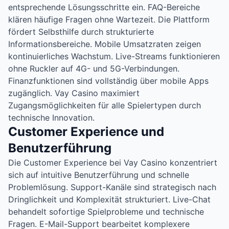
entsprechende Lösungsschritte ein. FAQ-Bereiche
klären häufige Fragen ohne Wartezeit. Die Plattform
fördert Selbsthilfe durch strukturierte
Informationsbereiche. Mobile Umsatzraten zeigen
kontinuierliches Wachstum. Live-Streams funktionieren
ohne Ruckler auf 4G- und 5G-Verbindungen.
Finanzfunktionen sind vollständig über mobile Apps
zugänglich. Vay Casino maximiert
Zugangsmöglichkeiten für alle Spielertypen durch
technische Innovation.
Customer Experience und
Benutzerführung
Die Customer Experience bei Vay Casino konzentriert
sich auf intuitive Benutzerführung und schnelle
Problemlösung. Support-Kanäle sind strategisch nach
Dringlichkeit und Komplexität strukturiert. Live-Chat
behandelt sofortige Spielprobleme und technische
Fragen. E-Mail-Support bearbeitet komplexere