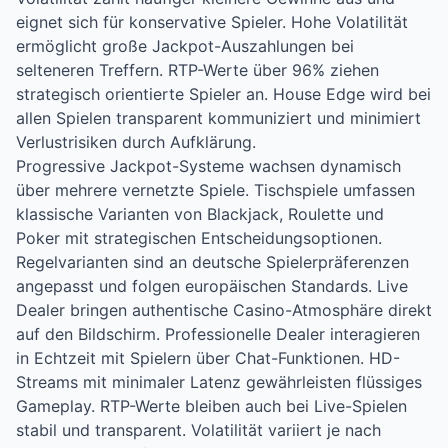
eignet sich für konservative Spieler. Hohe Volatilität
ermöglicht große Jackpot-Auszahlungen bei
selteneren Treffern. RTP-Werte über 96% ziehen
strategisch orientierte Spieler an. House Edge wird bei
allen Spielen transparent kommuniziert und minimiert
Verlustrisiken durch Aufklärung.
Progressive Jackpot-Systeme wachsen dynamisch
über mehrere vernetzte Spiele. Tischspiele umfassen
klassische Varianten von Blackjack, Roulette und
Poker mit strategischen Entscheidungsoptionen.
Regelvarianten sind an deutsche Spielerpräferenzen
angepasst und folgen europäischen Standards. Live
Dealer bringen authentische Casino-Atmosphäre direkt
auf den Bildschirm. Professionelle Dealer interagieren
in Echtzeit mit Spielern über Chat-Funktionen. HD-
Streams mit minimaler Latenz gewährleisten flüssiges
Gameplay. RTP-Werte bleiben auch bei Live-Spielen
stabil und transparent. Volatilität variiert je nach