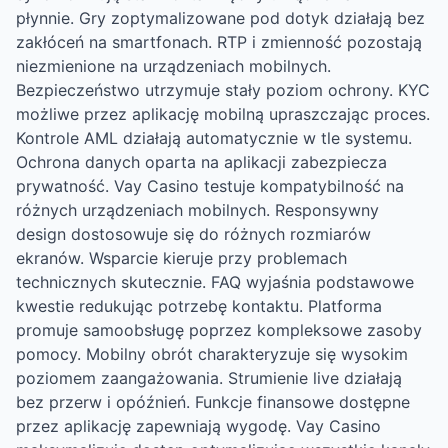
płynnie. Gry zoptymalizowane pod dotyk działają bez
zakłóceń na smartfonach. RTP i zmienność pozostają
niezmienione na urządzeniach mobilnych.
Bezpieczeństwo utrzymuje stały poziom ochrony. KYC
możliwe przez aplikację mobilną upraszczając proces.
Kontrole AML działają automatycznie w tle systemu.
Ochrona danych oparta na aplikacji zabezpiecza
prywatność. Vay Casino testuje kompatybilność na
różnych urządzeniach mobilnych. Responsywny
design dostosowuje się do różnych rozmiarów
ekranów. Wsparcie kieruje przy problemach
technicznych skutecznie. FAQ wyjaśnia podstawowe
kwestie redukując potrzebę kontaktu. Platforma
promuje samoobsługę poprzez kompleksowe zasoby
pomocy. Mobilny obrót charakteryzuje się wysokim
poziomem zaangażowania. Strumienie live działają
bez przerw i opóźnień. Funkcje finansowe dostępne
przez aplikację zapewniają wygodę. Vay Casino