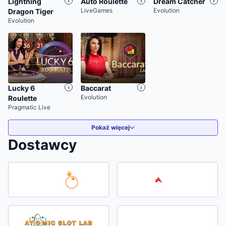
Lightning
Auto Roulette
Dream Catcher
LiveGames
Evolution
Dragon Tiger
Evolution
Lucky 6
Baccarat
Evolution
Roulette
Pragmatic Live
Pokaż więcej
Dostawcy