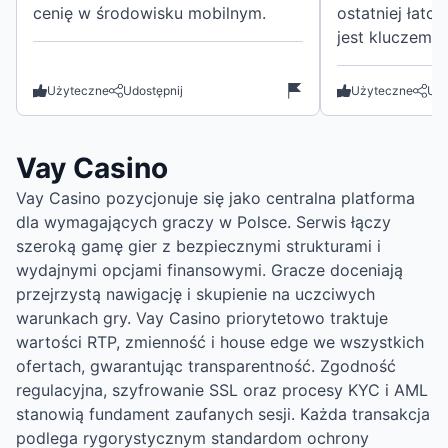
cenię w środowisku mobilnym.
ostatniej łatc
jest kluczem.
Użyteczne
Udostępnij
Użyteczne
Udo
Vay Casino
Vay Casino pozycjonuje się jako centralna platforma
dla wymagających graczy w Polsce. Serwis łączy
szeroką gamę gier z bezpiecznymi strukturami i
wydajnymi opcjami finansowymi. Gracze doceniają
przejrzystą nawigację i skupienie na uczciwych
warunkach gry. Vay Casino priorytetowo traktuje
wartości RTP, zmienność i house edge we wszystkich
ofertach, gwarantując transparentność. Zgodność
regulacyjna, szyfrowanie SSL oraz procesy KYC i AML
stanowią fundament zaufanych sesji. Każda transakcja
podlega rygorystycznym standardom ochrony