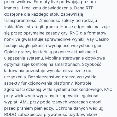
przeciwników. Formaty live podwajają poziom
immersji i realizmu doświadczenia. Dane RTP
dostępne dla każdego stołu zapewniają
transparentność. Zmienność zależy od rodzaju
zakładów i strategii gracza. House edge minimalizuje
się przez optymalne zasady gry. RNG dla formatów
non-live gwarantuje sprawiedliwe wyniki. Vay Casino
testuje ciągle jakość i wydajność wszystkich gier.
Opinie graczy kształtują przyszłe aktualizacje i
ulepszenia systemu. Mobilne sterowanie dotykowe
optymalizuje kontrolę na smartfonach. Szybkość
ładowania pozostaje wysoka niezależnie od
urządzenia. Bezpieczeństwo otacza wszystkie
aspekty funkcjonowania platformy. Kontrole
zgodności działają w tle systemu backendowego. KYC
przy większych wygranych zapewnia legalność
wypłat. AML przy podejrzanych wzorcach chroni
przed praniem pieniędzy. Ochrona danych według
RODO zabezpiecza prywatność użytkowników