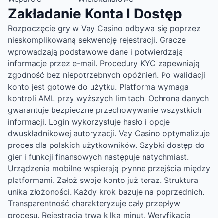
Zakładanie Konta I Dostęp
Rozpoczęcie gry w Vay Casino odbywa się poprzez
nieskomplikowaną sekwencję rejestracji. Gracze
wprowadzają podstawowe dane i potwierdzają
informacje przez e-mail. Procedury KYC zapewniają
zgodność bez niepotrzebnych opóźnień. Po walidacji
konto jest gotowe do użytku. Platforma wymaga
kontroli AML przy wyższych limitach. Ochrona danych
gwarantuje bezpieczne przechowywanie wszystkich
informacji. Login wykorzystuje hasło i opcje
dwuskładnikowej autoryzacji. Vay Casino optymalizuje
proces dla polskich użytkowników. Szybki dostęp do
gier i funkcji finansowych następuje natychmiast.
Urządzenia mobilne wspierają płynne przejścia między
platformami. Założ swoje konto już teraz. Struktura
unika złożoności. Każdy krok bazuje na poprzednich.
Transparentność charakteryzuje cały przepływ
procesu. Rejestracja trwa kilka minut. Weryfikacja