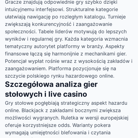
Gracze znajdują odpowiednie gry szybko dzięki
intuicyjnemu interfejsowi. Strukturalne kategorie
ułatwiają nawigację po rozległym katalogu. Turnieje
zwiększają konkurencyjność i zaangażowanie
społeczności. Tabele liderów motywują do lepszych
wyników i regularnej gry. Każda kategoria wzmacnia
tematyczny autorytet platformy w branży. Aspekty
finansowe łączą się harmonijnie z mechanikami gier.
Potencjał wypłat rośnie wraz z wysokością zakładów i
zaangażowaniem. Platforma pozycjonuje się na
szczycie polskiego rynku hazardowego online.
Szczegółowa analiza gier
stołowych i live casino
Gry stołowe pogłębiają strategiczny aspekt hazardu
online. Blackjack z zakładami bocznymi zwiększa
możliwości wygranych. Ruletka w wersji europejskiej
oferuje korzystniejsze odds. Warianty pokera
wymagają umiejętności blefowania i czytania