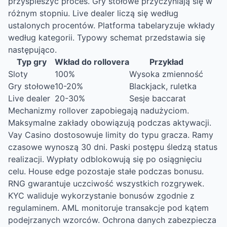
przyspieszyć proces. Gry stołowe przyczyniają się w
różnym stopniu. Live dealer liczą się według
ustalonych procentów. Platforma tabelaryzuje wkłady
według kategorii. Typowy schemat przedstawia się
następująco.
Typ gry
Wkład do rollovera
Przykład
Sloty
100%
Wysoka zmienność
Gry stołowe
10-20%
Blackjack, ruletka
Live dealer
20-30%
Sesje baccarat
Mechanizmy rollover zapobiegają nadużyciom.
Maksymalne zakłady obowiązują podczas aktywacji.
Vay Casino dostosowuje limity do typu gracza. Ramy
czasowe wynoszą 30 dni. Paski postępu śledzą status
realizacji. Wypłaty odblokowują się po osiągnięciu
celu. House edge pozostaje stałe podczas bonusu.
RNG gwarantuje uczciwość wszystkich rozgrywek.
KYC waliduje wykorzystanie bonusów zgodnie z
regulaminem. AML monitoruje transakcje pod kątem
podejrzanych wzorców. Ochrona danych zabezpiecza