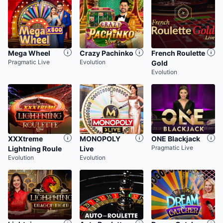
Mega Wheel
Crazy Pachinko
French Roulette
Pragmatic Live
Evolution
Gold
Evolution
XXXtreme
MONOPOLY
ONE Blackjack
Pragmatic Live
Lightning Roule
Live
Evolution
Evolution