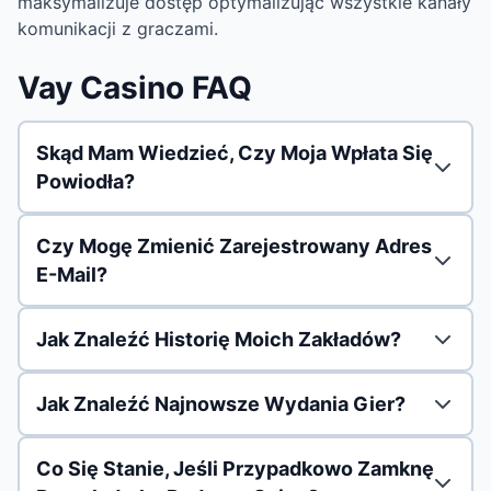
maksymalizuje dostęp optymalizując wszystkie kanały
komunikacji z graczami.
Vay Casino FAQ
Skąd Mam Wiedzieć, Czy Moja Wpłata Się
Powiodła?
Czy Mogę Zmienić Zarejestrowany Adres
E-Mail?
Jak Znaleźć Historię Moich Zakładów?
Jak Znaleźć Najnowsze Wydania Gier?
Co Się Stanie, Jeśli Przypadkowo Zamknę