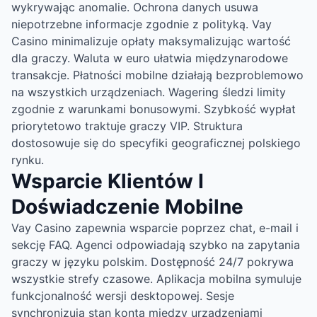
wykrywając anomalie. Ochrona danych usuwa
niepotrzebne informacje zgodnie z polityką. Vay
Casino minimalizuje opłaty maksymalizując wartość
dla graczy. Waluta w euro ułatwia międzynarodowe
transakcje. Płatności mobilne działają bezproblemowo
na wszystkich urządzeniach. Wagering śledzi limity
zgodnie z warunkami bonusowymi. Szybkość wypłat
priorytetowo traktuje graczy VIP. Struktura
dostosowuje się do specyfiki geograficznej polskiego
rynku.
Wsparcie Klientów I
Doświadczenie Mobilne
Vay Casino zapewnia wsparcie poprzez chat, e-mail i
sekcję FAQ. Agenci odpowiadają szybko na zapytania
graczy w języku polskim. Dostępność 24/7 pokrywa
wszystkie strefy czasowe. Aplikacja mobilna symuluje
funkcjonalność wersji desktopowej. Sesje
synchronizują stan konta między urządzeniami